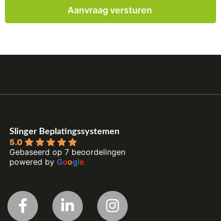
Slinger Beplatingssystemen
5.0
Gebaseerd op 7 beoordelingen
powered by
G
o
o
g
l
e