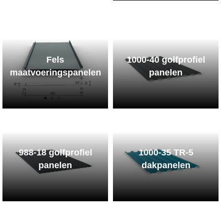
Fels
1000-40 golfprofiel
maatvoeringspanelen
panelen
988-18 golfprofiel
1000-35 TR-5
panelen
dakpanelen