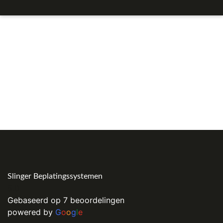
Slinger Beplatingssystemen
5.0
Gebaseerd op 7 beoordelingen
powered by
G
o
o
g
l
e