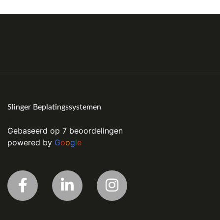
Slinger Beplatingssystemen
5.0
Gebaseerd op 7 beoordelingen
powered by
G
o
o
g
l
e